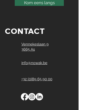
Kom eens langs
CONTACT
Vennekeslaan 9
3665 As
info@nowak.be
+32 (0)89 65 90 00