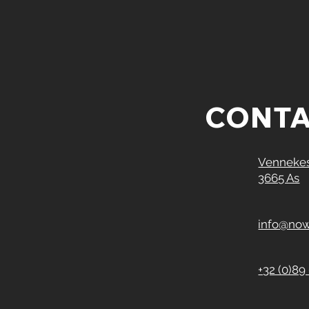
CONT
Vennekes
3665 As
info@now
+32 (0)89