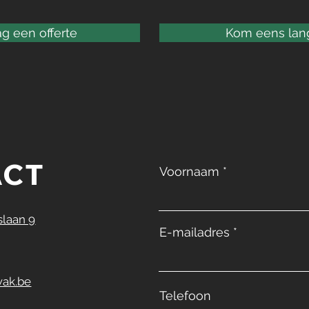
g een offerte
Kom eens lan
ACT
Voornaam
laan 9
E-mailadres
ak.be
Telefoon