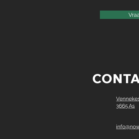
Vraa
CONT
Vennekes
3665 As
info@now