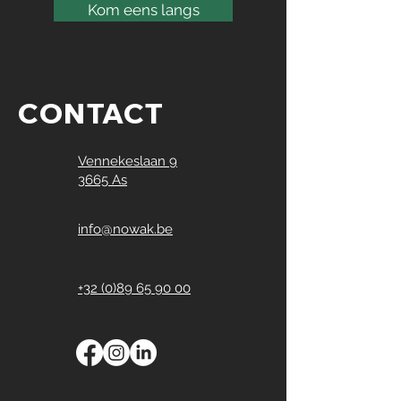
Kom eens langs
CONTACT
Vennekeslaan 9
3665 As
info@nowak.be
+32 (0)89 65 90 00