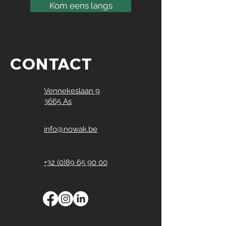
Kom eens langs
CONTACT
Vennekeslaan 9
3665 As
info@nowak.be
+32 (0)89 65 90 00