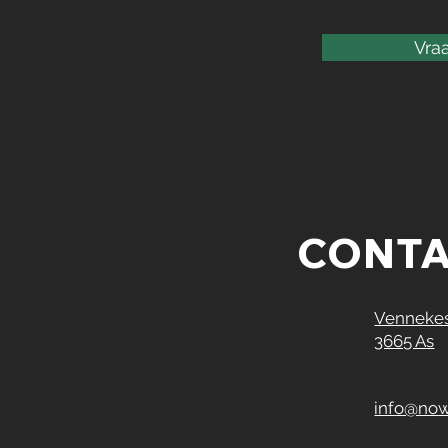
Vraa
CONT
Vennekes
3665 As
info@now