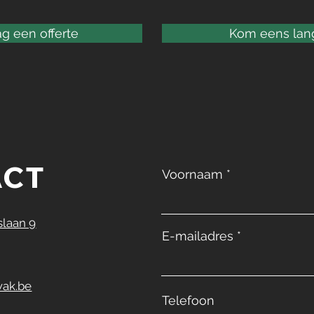
g een offerte
Kom eens lan
ACT
Voornaam
laan 9
E-mailadres
ak.be
Telefoon