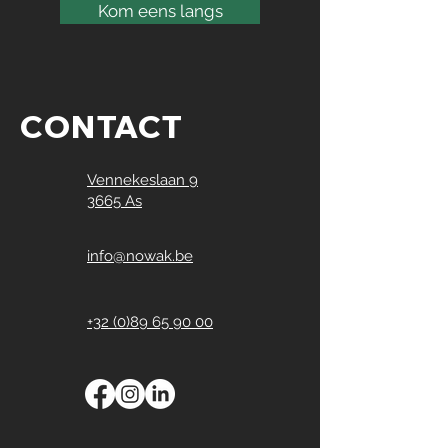
Kom eens langs
CONTACT
Vennekeslaan 9
3665 As
info@nowak.be
+32 (0)89 65 90 00