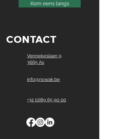
Kom eens langs
CONTACT
Vennekeslaan 9
3665 As
info@nowak.be
+32 (0)89 65 90 00