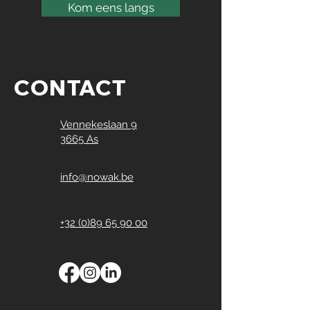
Kom eens langs
CONTACT
Vennekeslaan 9
3665 As
info@nowak.be
+32 (0)89 65 90 00