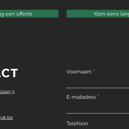
g een offerte
Kom eens lan
ACT
Voornaam
laan 9
E-mailadres
ak.be
Telefoon