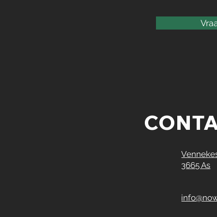
Vraa
CONT
Vennekes
3665 As
info@now