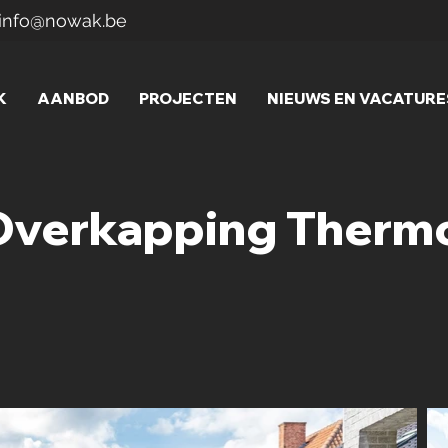
info@nowak.be
K
AANBOD
PROJECTEN
NIEUWS EN VACATURE
/Overkapping Therm