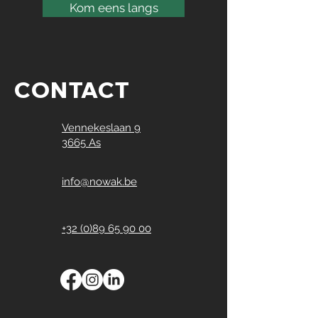
Kom eens langs
CONTACT
Vennekeslaan 9
3665 As
info@nowak.be
+32 (0)89 65 90 00