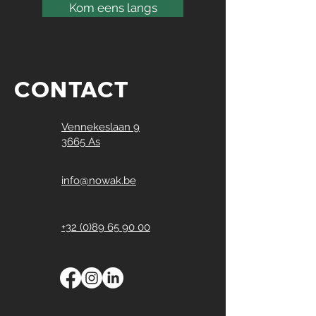
Kom eens langs
CONTACT
Vennekeslaan 9
3665 As
info@nowak.be
+32 (0)89 65 90 00