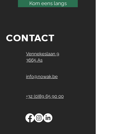
Kom eens langs
CONTACT
Vennekeslaan 9
3665 As
info@nowak.be
+32 (0)89 65 90 00